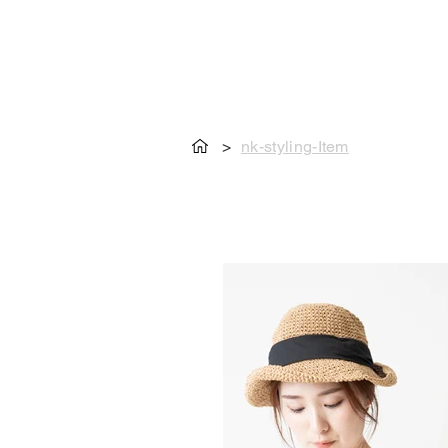
>
nk-styling-Item