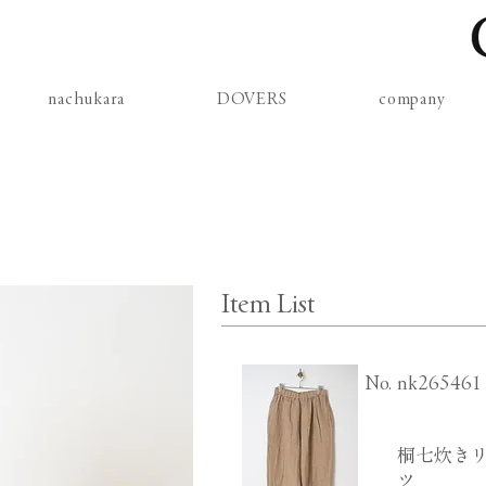
nachukara
DOVERS
company
Item List
​No.
nk265461
桐七炊きリ
ツ