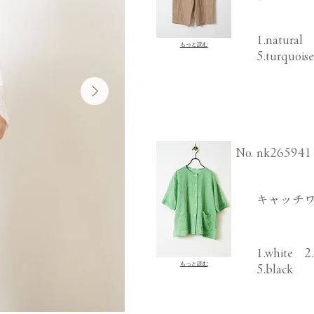
1.natural
もっと読む
5.turquoi
​No.
nk265941
キャッチワ
1.white 2
もっと読む
5.black