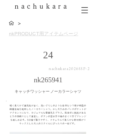
nachukara
>
nkPRODUCT用アイテムページ
24
nachukara2026SSP-2
nk265941
キャッチワッシャー ノーカラーシャツ
軽く柔らかで通気性が良く、洗いざらしのような自然なシワ感が特徴の
綿麻生地を使用したノーカラーシャツ。少し大きめのパッチポケットが
アクセントになり、カジュアルな雰囲気をプラス。肌見せに抵抗がある
ときの羽織りとして重宝し、ボタンの留め方や袖のまくり方でアレンジ
も楽しめます。5分袖で動きやすく、ナチュラルで柔らかな素材感がリ
ラックスした大人のスタイルにぴったりの一枚です。