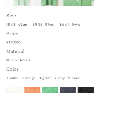
​Size
[着丈] 62cm [身幅] 57cm [袖丈] 5分袖
Price
¥13,500
​Material
綿76％ 麻24％
Color
1.white 2.orange 3.green 4.navy 5.black