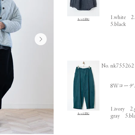
1.white 2
もっと読む
5.black
​No.
nk755262
8Wコーデ
1.ivory 2
もっと読む
gray 5.bl