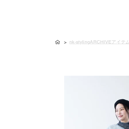
nk-stylingARCHIVEアイテ
>