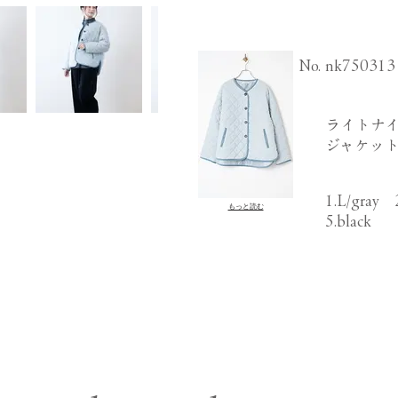
​No.
nk750313
ライトナイ
ジャケッ
1.L/gray 
もっと読む
5.black