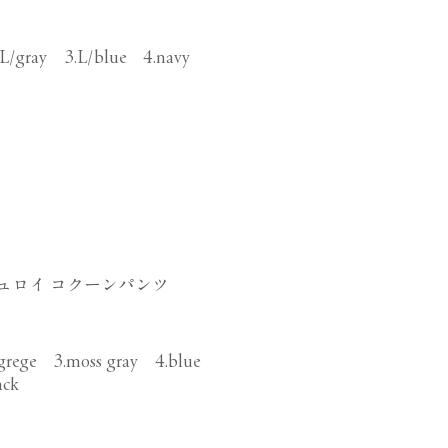
.L/gray 3.L/blue 4.navy
ュロイ コクーンパンツ
.grege 3.moss gray 4.blue
ack