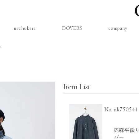
nachukara
DOVERS
company
ム
Item List
​No.
nk750541
綿麻平織り
バー