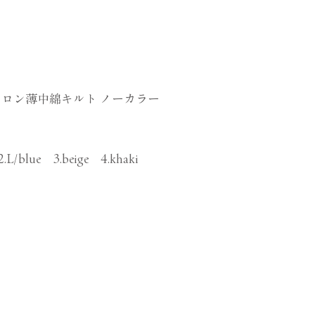
ロン薄中綿キルト ノーカラー
ト
2.L/blue 3.beige 4.khaki