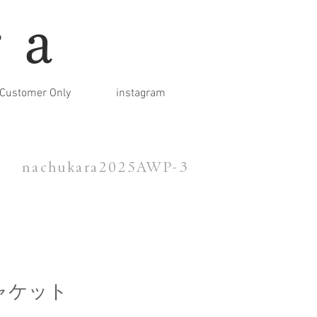
ra
Customer Only
instagram
nachukara2025AWP-3
ャケット