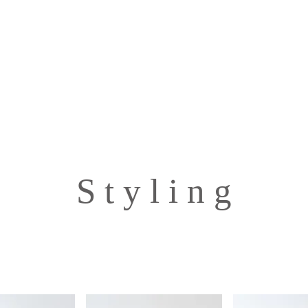
S t y l i n g