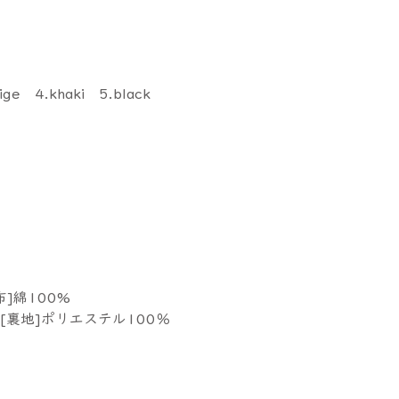
ige 4.khaki 5.black
布]綿100%
[裏地]ポリエステル100％