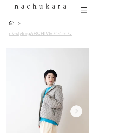
nachukara
>
nk-stylingARCHIVEアイテム