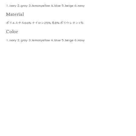
1.ivory 2.gray 3.lemonyellow 4.blue 5.beige 6.navy
​Material
ポリエステル66% ナイロン25% 毛8% ポリウレタン1％
Color
1.ivory 2.gray 3.lemonyellow 4.blue 5.beige 6.navy