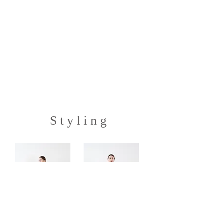
S t y l i n g