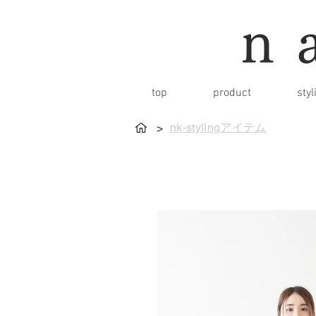
n
top
product
styl
nk-stylingアイテム
>