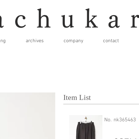
achuka
ing
archives
company
contact
Item List
​No.
nk365463