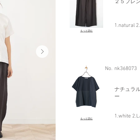
２５フレン
1.natural 2
もっと読む
​No.
nk368073
ナチュラル
ー
1.white 2.L
もっと読む