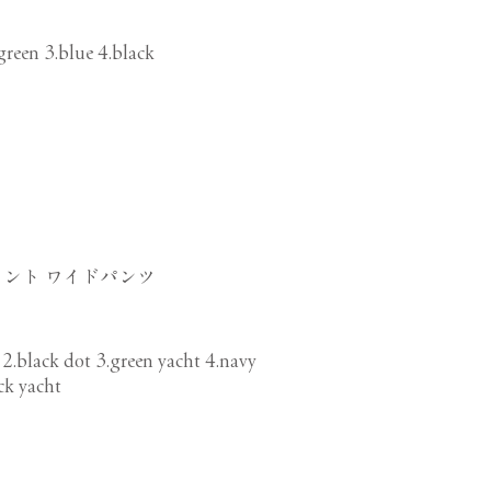
green 3.blue 4.black
ント ワイドパンツ
 2.black dot 3.green yacht 4.navy
ck yacht