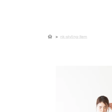
>
nk-styling-Item