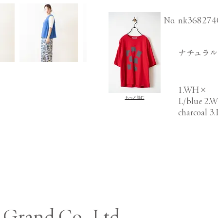
​No.
nk368274
ナチュラル天竺
1.WH×
もっと読む
L/blue 2
charcoal 3.
Grand Co., Ltd.