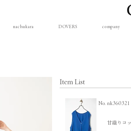
nachukara
DOVERS
company
Item List
​No.
nk360321
甘織りコッ