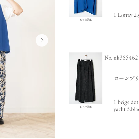
1.L/gray 2.
もっと読む
​No.
nk365462
ローンプリ
1.beige dot
もっと読む
yacht 5.bla