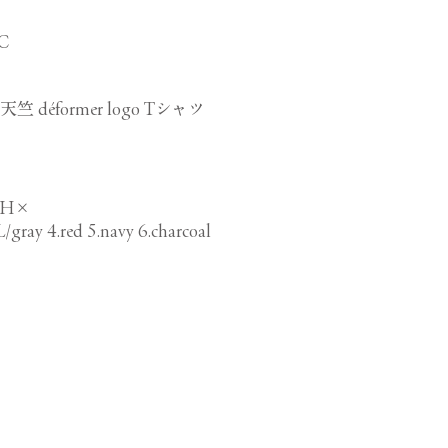
C
 déformer logo Tシャツ
.WH×
L/gray 4.red 5.navy 6.charcoal