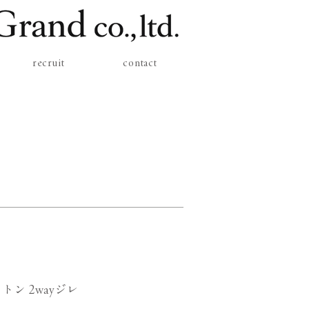
recruit
contact
トン 2wayジレ