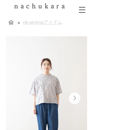
nachukara
nk-stylingアイテム
>