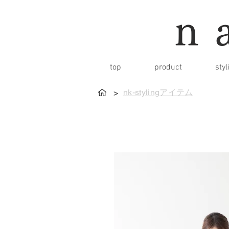
n
top
product
styl
nk-stylingアイテム
>