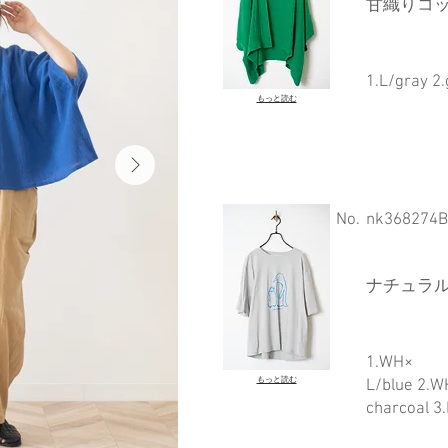
甘織りコッ
1.L/gray 2.
もっと読む
​No.
nk368274B
ナチュラル天竺
1.WH×
もっと読む
L/blue 2.W
charcoal 3.