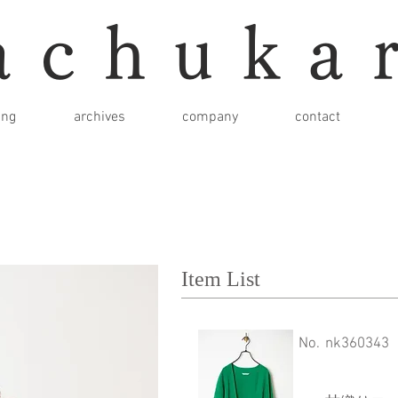
achuka
ing
archives
company
contact
Item List
​No.
nk360343