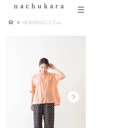
nachukara
nk-stylingアイテム
>