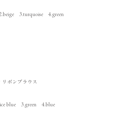
2.beige 3.turquoise 4.green
 リボンブラウス
.ice blue 3.green 4.blue