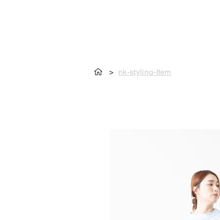
>
nk-styling-Item