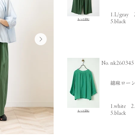
1.L/gray 
もっと読む
5.black
​No.
nk260345
綿麻ローン
1.white 2
もっと読む
5.black