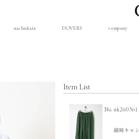
nachukara
DOVERS
company
Item List
​No.
nk260361
綿麻キャン