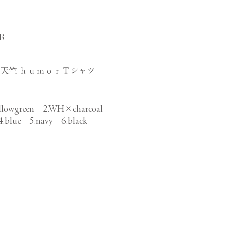
B
天竺 ｈｕｍｏｒＴシャツ
lowgreen 2.WH×charcoal
4.blue 5.navy 6.black