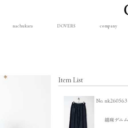
nachukara
DOVERS
company
Item List
​No.
nk260563
綿麻デニム