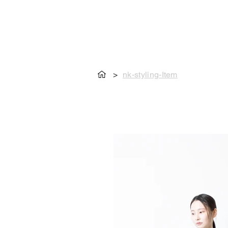
>
nk-styling-Item