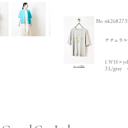
​No.
nk268273
ナチュラル
1.ＷＨ×yel
もっと読む
3.L/gray 