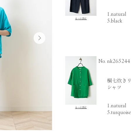
1.natural
もっと読む
5.black
​No.
nk265244
桐七炊きリ
シャツ
1.natural
もっと読む
5.turquoi