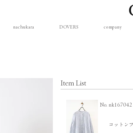
nachukara
DOVERS
company
Item List
​No.
nk167042
コットンプ