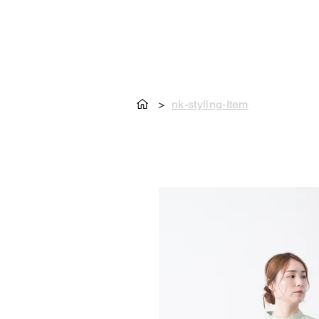
>
nk-styling-Item