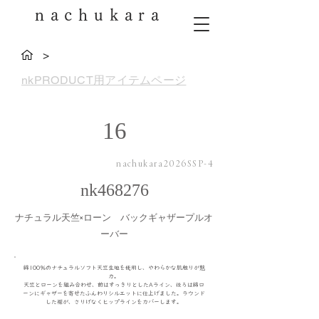
nachukara
>
nkPRODUCT用アイテムページ
16
nachukara2026SSP-4
nk468276
ナチュラル天竺×ローン バックギャザープルオ
ーバー
綿100％のナチュラルソフト天竺生地を使用し、やわらかな肌触りが魅
力。
天竺とローンを組み合わせ、前はすっきりとしたAライン、後ろは綿ロ
ーンにギャザーを寄せたふんわりシルエットに仕上げました。ラウンド
した裾が、さりげなくヒップラインをカバーします。