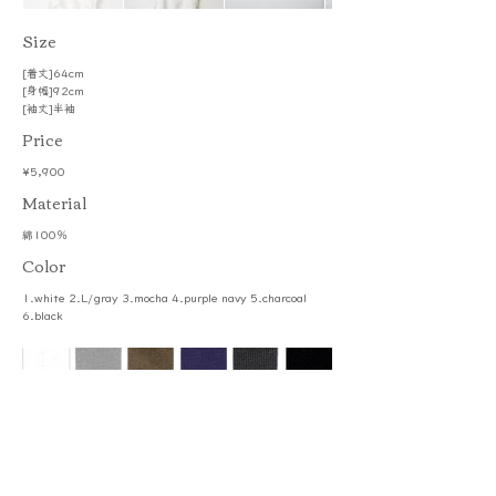
​Size
[着丈]64cm
[身幅]92cm
[袖丈]半袖
Price
¥5,900
​Material
綿100％
Color
1.white 2.L/gray 3.mocha 4.purple navy 5.charcoal
6.black