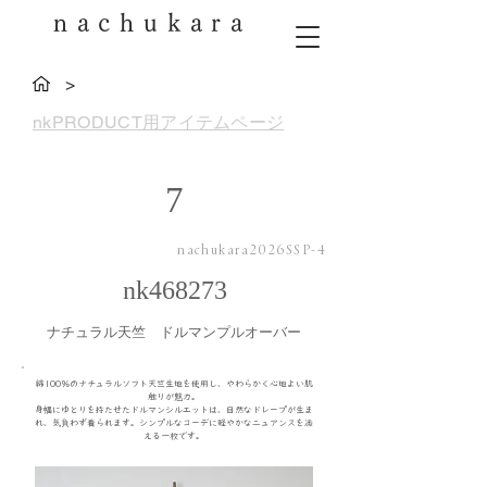
nachukara
>
nkPRODUCT用アイテムページ
7
nachukara2026SSP-4
nk468273
ナチュラル天竺 ドルマンプルオーバー
綿100％のナチュラルソフト天竺生地を使用し、やわらかく心地よい肌
触りが魅力。
身幅にゆとりを持たせたドルマンシルエットは、自然なドレープが生ま
れ、気負わず着られます。シンプルなコーデに軽やかなニュアンスを添
える一枚です。