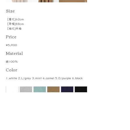
​Size
［着丈]62cm
［身幅]88cm
［袖丈]半袖
Price
¥5,900
​Material
綿100％
Color
1.white 2.L/gray 3.mint 4.camel 5.D/purple 6.black