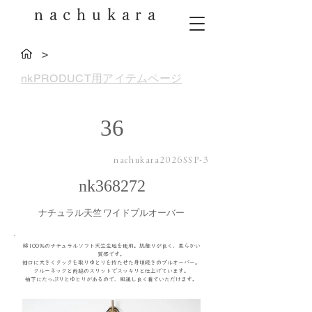
nachukara
>
nkPRODUCT用アイテムページ
36
nachukara2026SSP-3
nk368272
ナチュラル天竺 ワイドプルオーバー
綿100％のナチュラルソフト天竺生地を使用。肌触りが良く、柔らかい
質感です。
袖口に大きくタックを取りゆとりを持たせた身頃続きのプルオーバー。
クルーネックと両脇のスリットでスッキリと仕上げています。
袖下にたっぷりとゆとりがあるので、風通し良く着ていただけます。