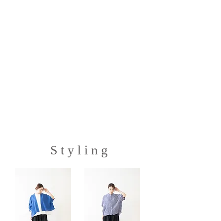
S t y l i n g