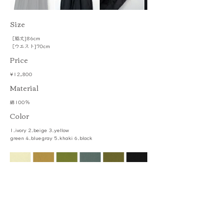
​Size
［脇丈]86cm
［ウエスト]70cm
Price
¥12,800
​Material
綿100％
Color
1.ivory 2.beige 3.yellow
green 4.bluegray 5.khaki 6.black