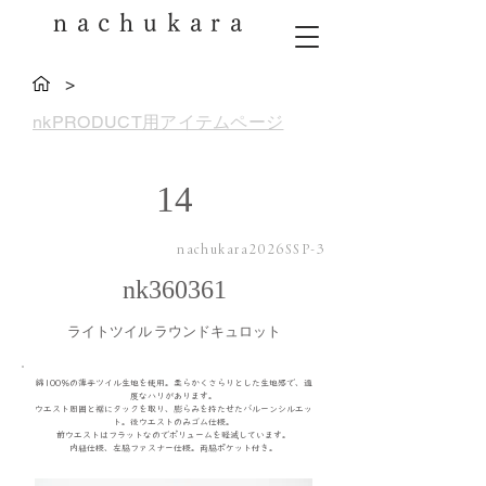
nachukara
>
nkPRODUCT用アイテムページ
14
nachukara2026SSP-3
nk360361
ライトツイル ラウンドキュロット
綿100％の薄手ツイル生地を使用。柔らかくさらりとした生地感で、適
度なハリがあります。
ウエスト周囲と裾にタックを取り、膨らみを持たせたバルーンシルエッ
ト。後ウエストのみゴム仕様。
前ウエストはフラットなのでボリュームを軽減しています。
内紐仕様、左脇ファスナー仕様。両脇ポケット付き。