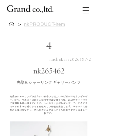
>
nkPRODUCT-Item
4
nachukara2026SSP-2
nk265462
先染めシャーリング ギャザーパンツ
先染めシャーリングの柔らかい風合いと程よい伸び感が心地よいギャザ
ーパンツ。ウエストは総ゴム仕様で快適な穿き心地、両脇ポケット付き
で実用性も兼ね備えています。ふんわりと広がるギャザーで、まるでス
カートのような軽やかさと女性らしい表情を演出します。リラックス感
のある着心地ながら、大人のカジュアルスタイルに華やかさを添える一
枚です。