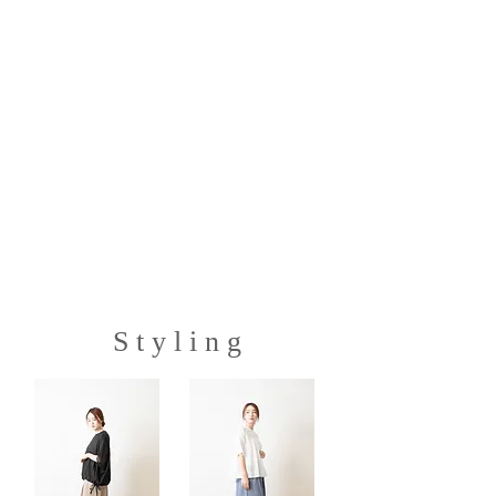
S t y l i n g