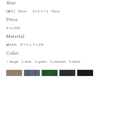
​Size
[脇丈] 85cm [ウエスト] 70cm
Price
¥14,500
​Material
綿98％ ポリウレタン2％
Color
1.beige 2.blue 3.green 4.charcoal 5.black