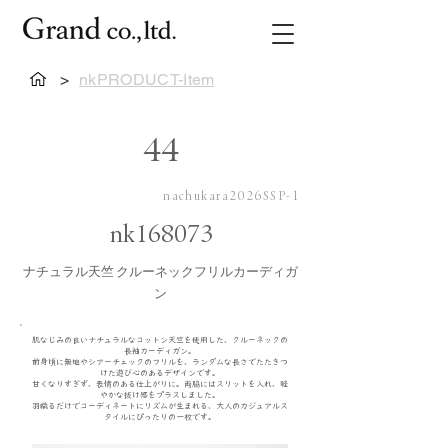
>
nkPRODUCT-Item
44
nachukara2026SSP-1
nk168073
ナチュラル天竺 クルーネックフリルカーディガ
ン
肌なじみの良いナチュラルなコットン天竺を使用した、クルーネックの
長袖カーディガン。
前身頃に無地やシアーチェックのフリルを、ランダムな長さでたたきつ
けた遊び心のあるデザインです。
甘くなりすぎず、表情のある仕上がりに。両脇にはスリットを入れ、軽
やかな抜け感をプラスしました。
羽織るだけでコーディネートにリズムが生まれる、大人のカジュアルス
タイルにぴったりの一枚です。