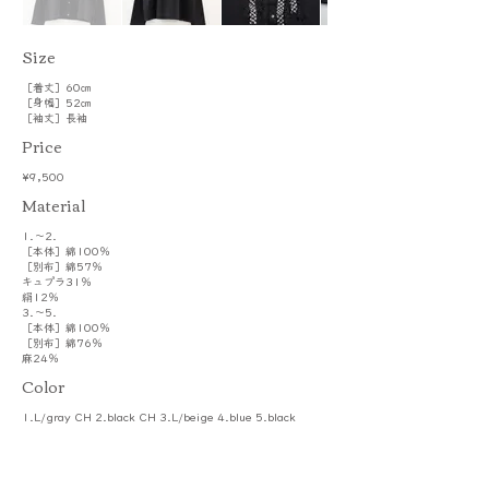
​Size
［着丈］60㎝
［身幅］52㎝
［袖丈］長袖
Price
¥9,500
​Material
1.～2.
［本体］綿100％
［別布］綿57％
キュプラ31％
絹12％
3.～5.
［本体］綿100％
［別布］綿76％
麻24％
Color
1.L/gray CH 2.black CH 3.L/beige 4.blue 5.black