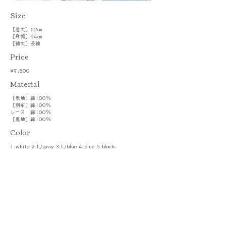
​Size
［着丈］62㎝
［身幅］54㎝
［袖丈］長袖
Price
¥9,800
​Material
［表地］綿100％
［別布］綿100％
レース 綿100％
［裏地］綿100％
Color
1.white 2.L/gray 3.L/blue 4.blue 5.black