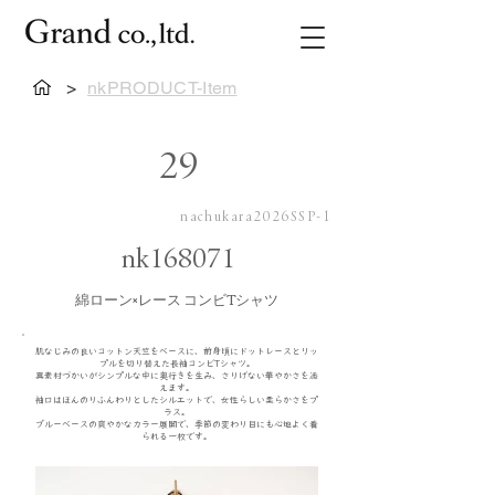
>
nkPRODUCT-Item
29
nachukara2026SSP-1
nk168071
綿ローン×レース コンビTシャツ
肌なじみの良いコットン天竺をベースに、前身頃にドットレースとリッ
プルを切り替えた長袖コンビTシャツ。
異素材づかいがシンプルな中に奥行きを生み、さりげない華やかさを添
えます。
袖口はほんのりふんわりとしたシルエットで、女性らしい柔らかさをプ
ラス。
ブルーベースの爽やかなカラー展開で、季節の変わり目にも心地よく着
られる一枚です。