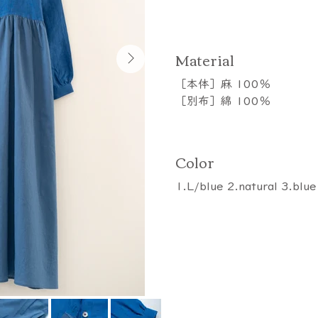
​Material
［本体］麻 100％
［別布］綿 100％
Color
1.L/blue 2.natural 3.blue