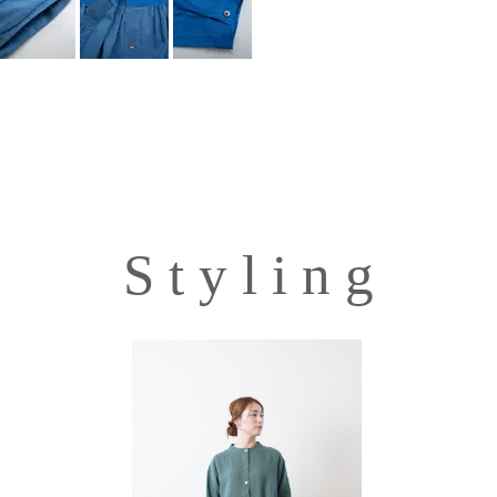
S t y l i n g