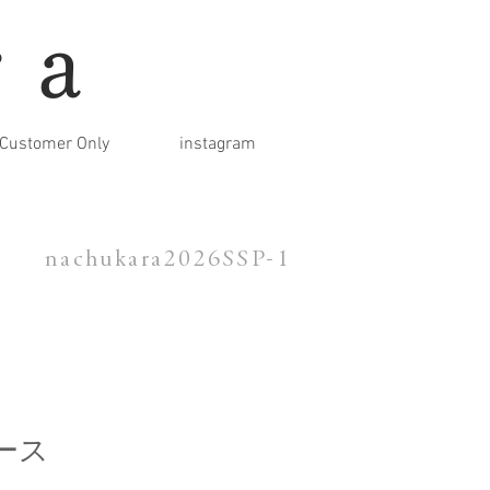
ra
Customer Only
instagram
nachukara2026SSP-1
ース