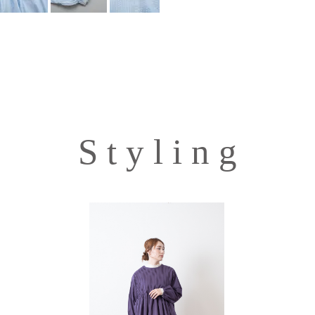
S t y l i n g