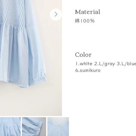
​Material
綿100％
Color
1.white 2.L/gray 3.L/blue
6.sumikuro