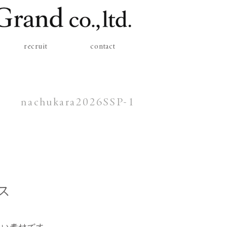
recruit
contact
nachukara2026SSP-1
ス