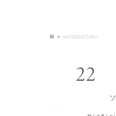
>
nkPRODUCT-Item
22
ソ