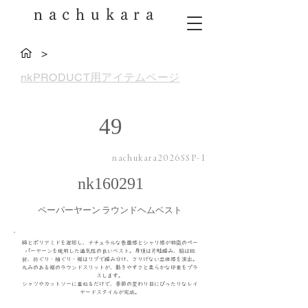
nachukara
>
nkPRODUCT用アイテムページ
49
nachukara2026SSP-1
nk160291
ペーパーヤーン ラウンドヘムベスト
綿とポリアミドを混紡し、ナチュラルな表面感とシャリ感が特徴のペー
パーヤーンを使用した通気性の良いベスト。身頃は片畦編み、脇は総
針、衿ぐり・袖ぐり・裾はリブで編み分け、さりげない立体感を演出。
丸みのある裾のラウンドスリットが、動きやすさと柔らかな印象をプラ
スします。
シャツやカットソーに重ねるだけで、季節の変わり目にぴったりなレイ
ヤードスタイルが完成。