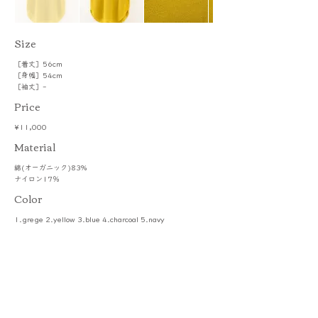
​Size
［着丈］56cm
［身幅］54cm
［袖丈］-
Price
¥11,000
​Material
綿(オーガニック)83%
ナイロン17％
Color
1.grege 2.yellow 3.blue 4.charcoal 5.navy