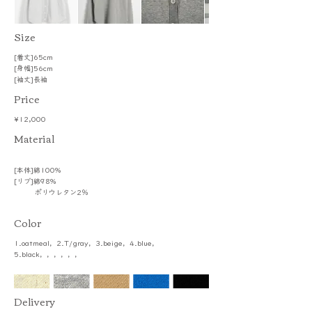
​Size
[着丈]65cm
[身幅]56cm
[袖丈]長袖
Price
¥12,000
​Material
[本体]綿100%
[リブ]綿98%
ポリウレタン2％
Color
1.oatmeal，2.T/gray，3.beige，4.blue，
5.black，，，，，，
​Delivery