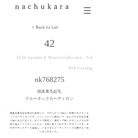
nachukara
< Back to List
42
2026 Autumn & Winter Collection - 3rd
Web Catalog
nk768275
国産裏毛起毛
クルーネックカーディガン
国産の裏毛起毛素材を使用した、やわらかく心地よい肌触りのクルーネ
ックカーディガンです。ふっくらとした風合いで、あたたかみのある着
心地に仕上げました。衿ぐりや前立て、裾のリブ使いがカジュアルな印
象と程よいアクセントになり、日常に取り入れやすいデザインです。合
わせやすいカラーを厳選し、さまざまなコーディネートで活躍する一枚
にまとめました。