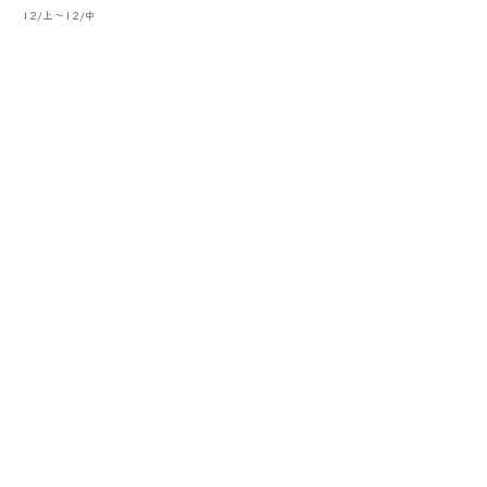
12/上～12/中
Previous
< Back to List
Next