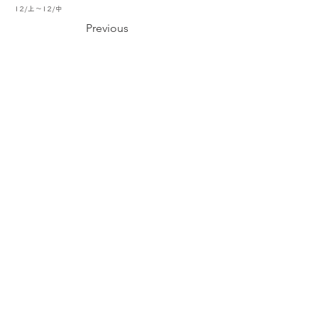
12/上～12/中
Previous
< Back to List
Next