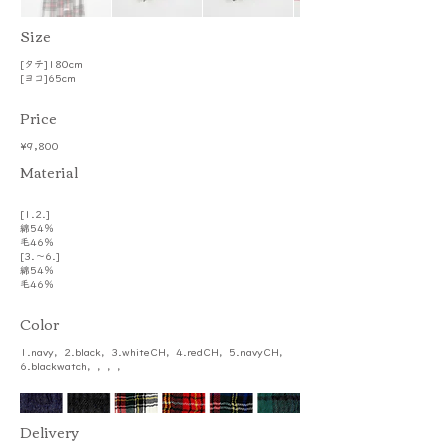
​Size
[タテ]180cm
[ヨコ]65cm
Price
¥9,800
​Material
[1.2.]
綿54％
毛46％
[3.～6.]
綿54％
毛46％
Color
1.navy，2.black，3.whiteCH，4.redCH，5.navyCH，
6.blackwatch，，，，
​Delivery