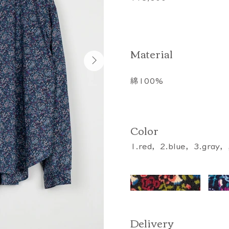
​Material
綿100%
Color
1.red，2.blue，3.g
​Delivery