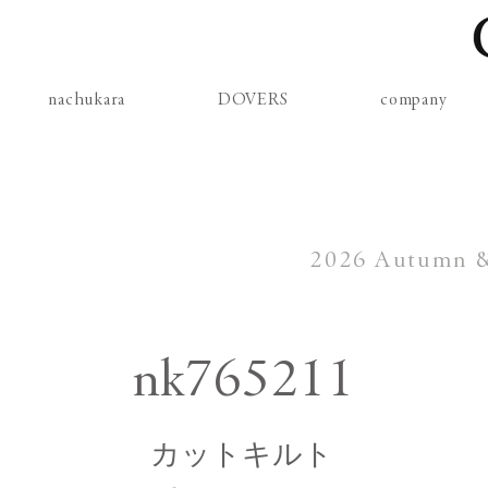
nachukara
DOVERS
company
2026 Autumn & 
nk765211
カットキルト