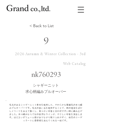
< Back to List
9
2026 Autumn & Winter Collection - 3rd
Web Catalog
nk760293
シャギーニット
求心柄編みプルオーバー
毛足のあるシャギーニット素材を使用した、やわらかな雰囲気の求心編
みプルオーバーです。毛足の長い糸を使用することで、柄の境目をぼか
しメリハリをあえて無くし、柔らかい印象と合わせやすい柄に編み上げ
ました。求心編みならではの自然なラインが、やさしい印象を演出しま
す。ほどよいボリューム感がありながら取り入れやすく、秋冬のコーデ
ィネートに季節感を添えてくれる一枚です。