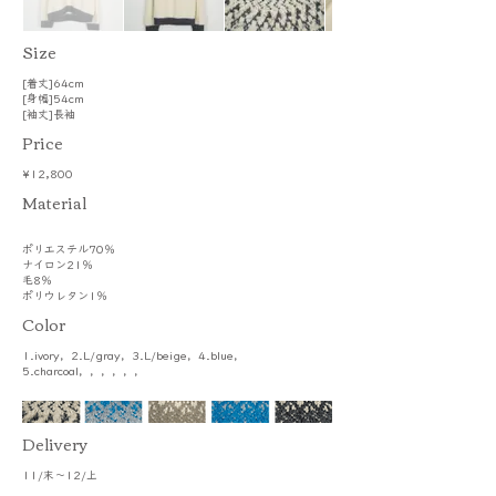
​Size
[着丈]64cm
[身幅]54cm
[袖丈]長袖
Price
¥12,800
​Material
ポリエステル70％
ナイロン21％
毛8％
ポリウレタン1％
Color
1.ivory，2.L/gray，3.L/beige，4.blue，
5.charcoal，，，，，，
​Delivery
11/末～12/上