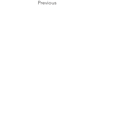
Previous
< Back to List
Next