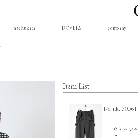
nachukara
DOVERS
company
ム
Item List
​No.
nk750361
ウォッシャ
ツ