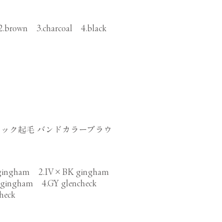
2.brown 3.charcoal 4.black
ック起毛 バンドカラーブラウ
 gingham 2.IV×BK gingham
gingham 4.GY glencheck
heck