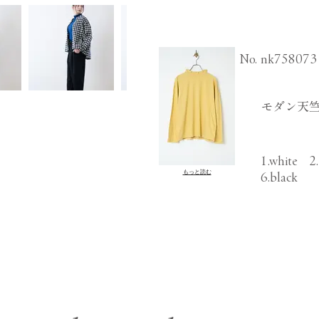
​No.
nk758073
モダン天竺
1.white 2
もっと読む
6.black