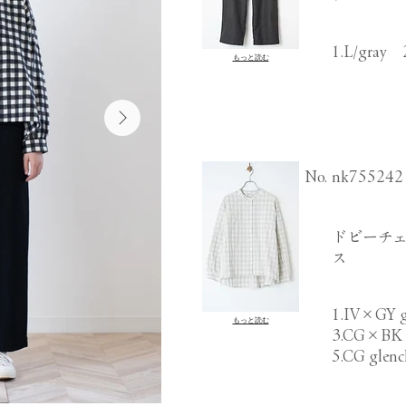
1.L/gray 
もっと読む
​No.
nk755242
ドビーチェ
ス
1.IV×GY
もっと読む
3.CG×BK 
5.CG glenc