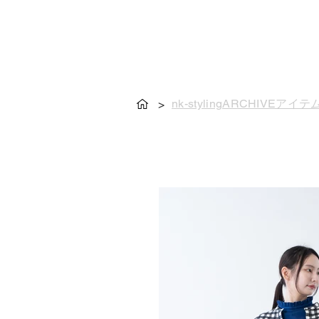
nk-stylingARCHIVEアイテ
>