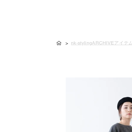
nk-stylingARCHIVEアイテ
>