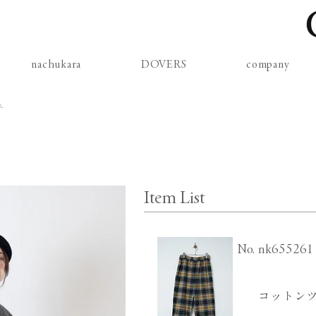
nachukara
DOVERS
company
ム
Item List
​No.
nk655261
コットンツ