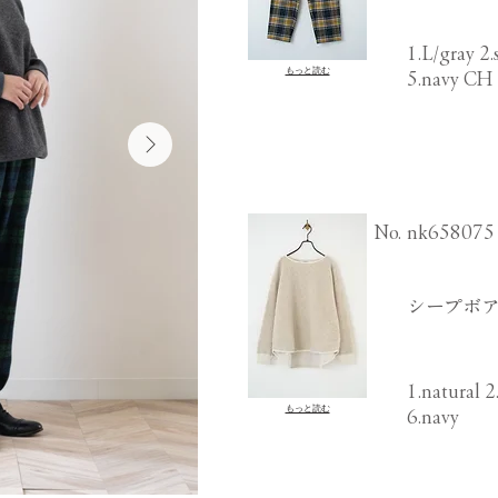
1.L/gray 2
もっと読む
5.navy CH
​No.
nk658075
シープボア
1.natural 2
もっと読む
6.navy