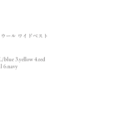
ウール ワイドベスト
L/blue 3.yellow 4.red
l 6.navy