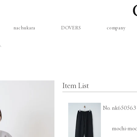
nachukara
DOVERS
company
ム
Item List
​No.
nk650563
mochi-