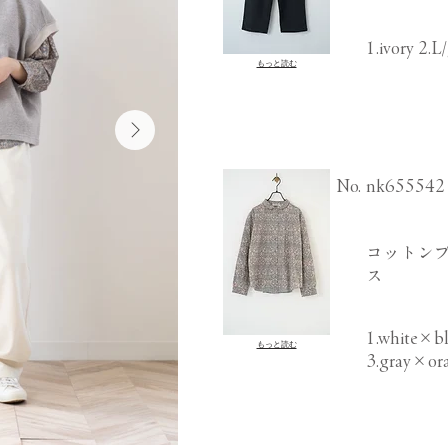
1.ivory 2.L
もっと読む
​No.
nk655542
コットンプ
ス
1.white×bl
もっと読む
3.gray×or