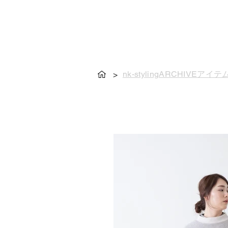
nk-stylingARCHIVEアイテ
>