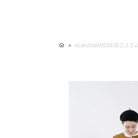
nk-stylingARCHIVEアイテ
>