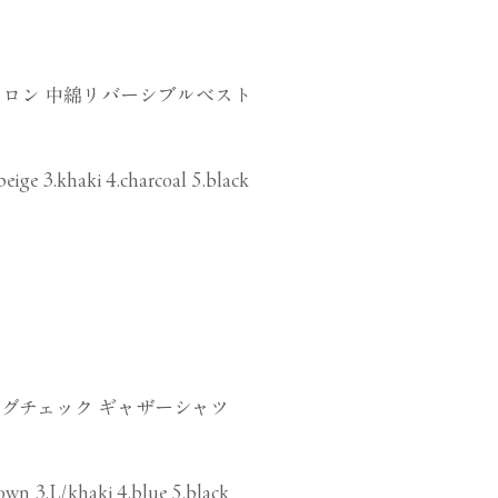
ロン 中綿リバーシブルベスト
beige 3.khaki 4.charcoal 5.black
グチェック ギャザーシャツ
own 3.L/khaki 4.blue 5.black