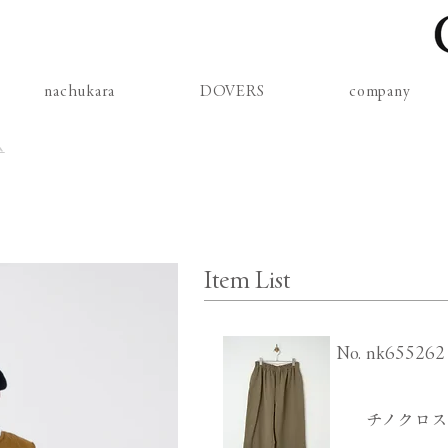
nachukara
DOVERS
company
ム
Item List
​No.
nk655262
チノクロス