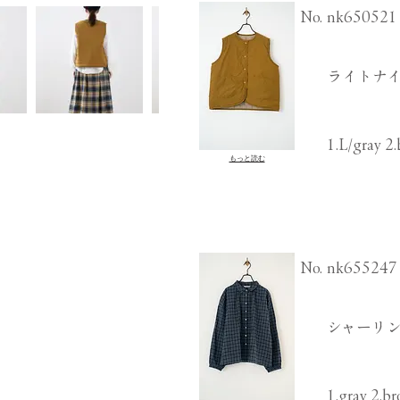
​No.
nk650521
ライトナイ
1.L/gray 2.
もっと読む
​No.
nk655247
シャーリン
1.gray 2.br