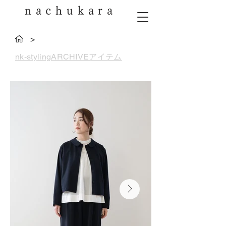
nachukara
>
nk-stylingARCHIVEアイテム