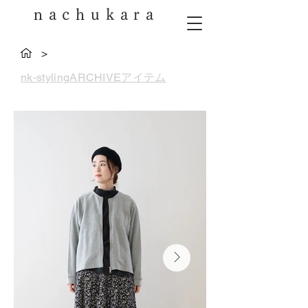
nachukara
>
nk-stylingARCHIVEアイテム