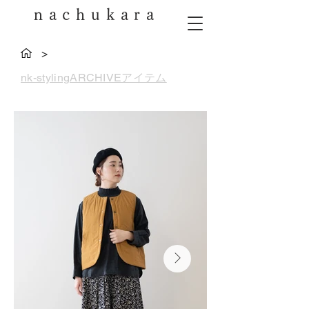
nachukara
>
nk-stylingARCHIVEアイテム