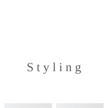
S t y l i n g