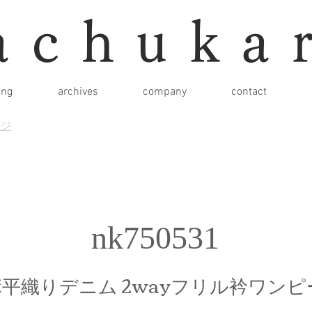
achuka
ing
archives
company
contact
ージ
nk750531
平織りデニム 2wayフリル衿ワンピ