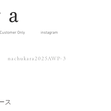
ra
Customer Only
instagram
nachukara2025AWP-3
ース