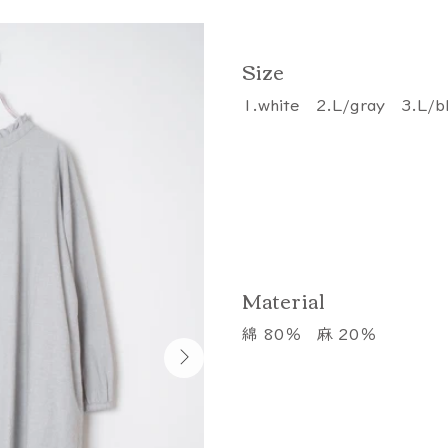
​Size
1.white 2.L/gray 3.L/b
​Material
綿 80％ 麻 20％