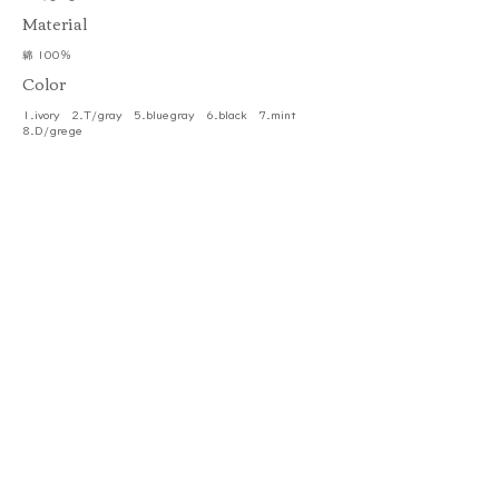
​Material
綿 100％
Color
1.ivory 2.T/gray 5.bluegray 6.black 7.mint
8.D/grege