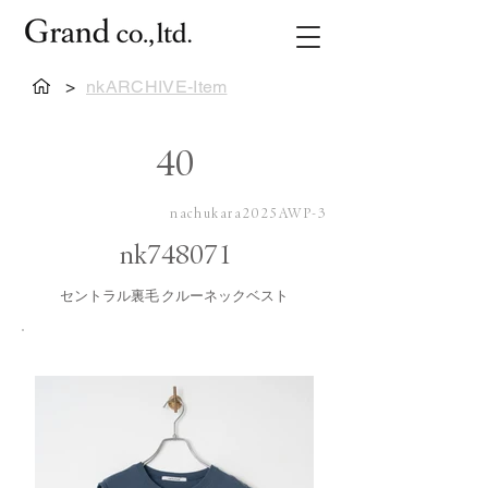
>
nkARCHIVE-Item
40
nachukara2025AWP-3
nk748071
セントラル裏毛 クルーネックベスト