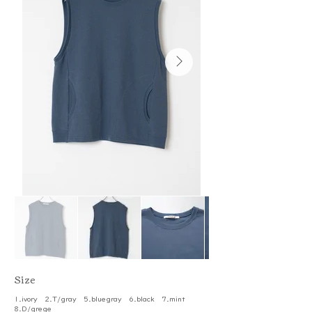
​Size
1.ivory 2.T/gray 5.bluegray 6.black 7.mint
8.D/grege