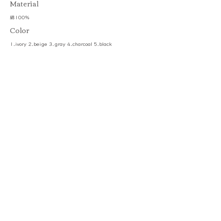
​Material
綿100%
Color
1.ivory 2.beige 3.gray 4.charcoal 5.black