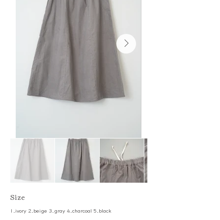
​Size
1.ivory 2.beige 3.gray 4.charcoal 5.black