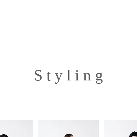
S t y l i n g