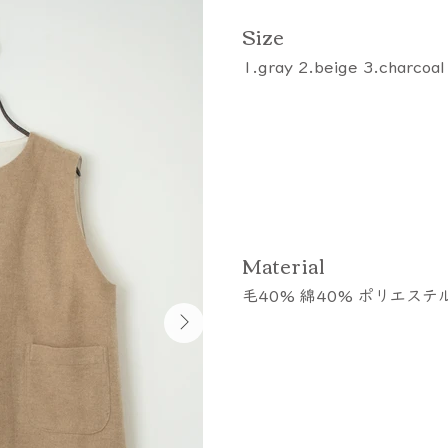
​Size
1.gray 2.beige 3.charcoal
​Material
毛40% 綿40% ポリエステ