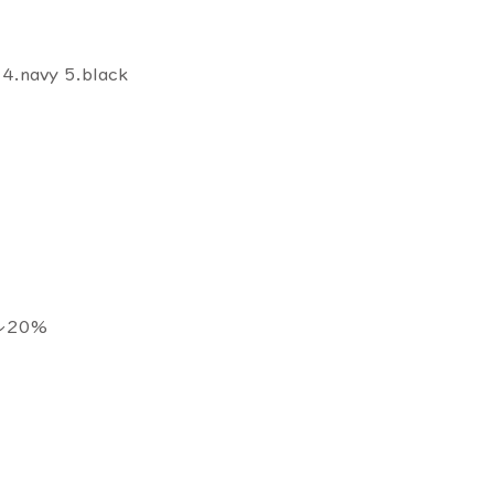
 4.navy 5.black
ル20%