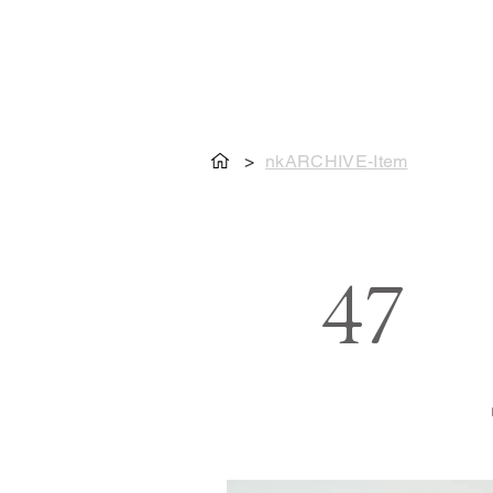
>
nkARCHIVE-Item
47