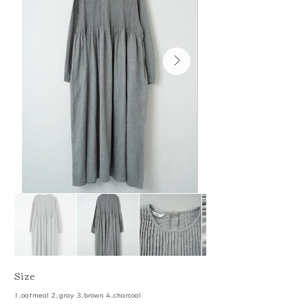
​Size
1.oatmeal 2.gray 3.brown 4.charcoal