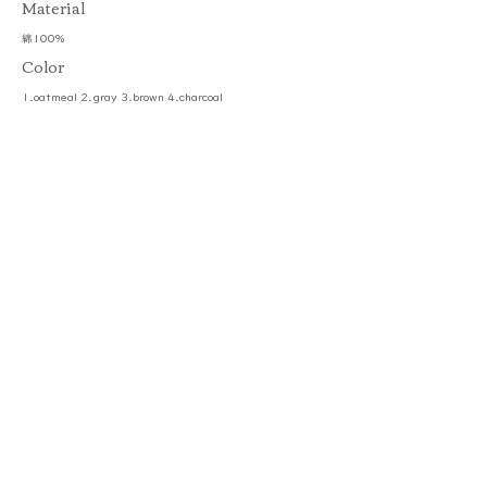
​Material
綿100%
Color
1.oatmeal 2.gray 3.brown 4.charcoal