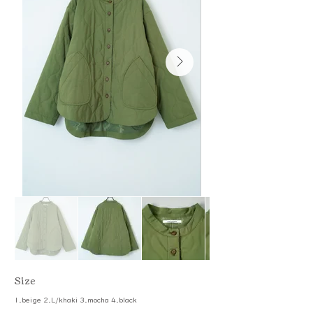
​Size
1.beige 2.L/khaki 3.mocha 4.black