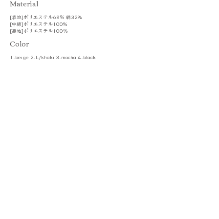
​Material
[表地]ポリエステル68％ 綿32%
[中綿]ポリエステル100%
[裏地]ポリエステル100％
Color
1.beige 2.L/khaki 3.mocha 4.black