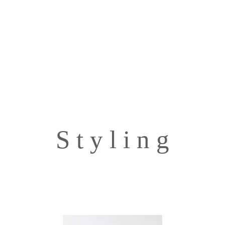
S t y l i n g