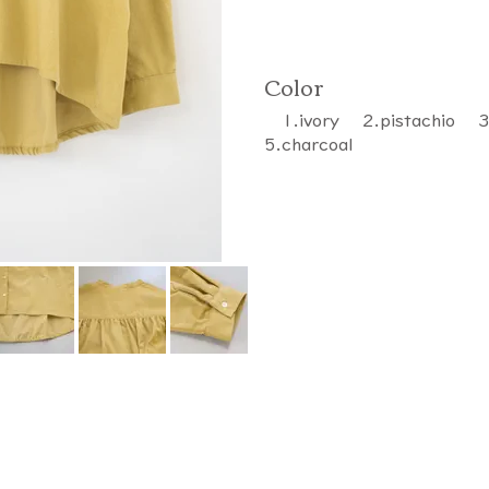
Color
1.ivory 2.pistachio 
5.charcoal