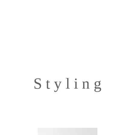
S t y l i n g