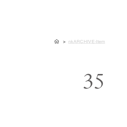
>
nkARCHIVE-Item
35