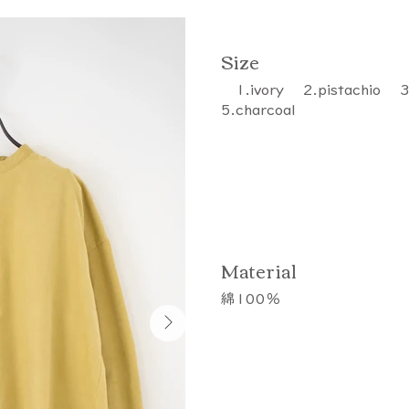
​Size
1.ivory 2.pistachio 
5.charcoal
​Material
綿100％