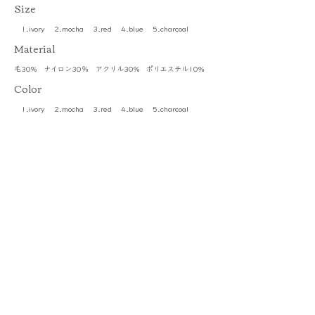
​Size
1.ivory 2.mocha 3.red 4.blue 5.charcoal
​Material
毛30% ナイロン30％ アクリル30% ポリエステル10%
Color
1.ivory 2.mocha 3.red 4.blue 5.charcoal