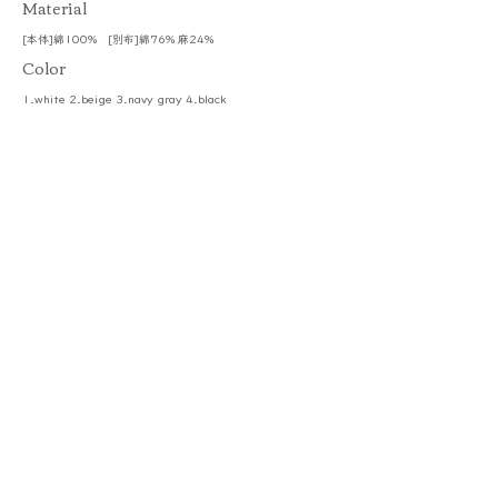
​Material
[本体]綿100% [別布]綿76% 麻24%
Color
1.white 2.beige 3.navy gray 4.black