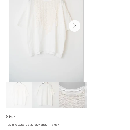
​Size
1.white 2.beige 3.navy gray 4.black