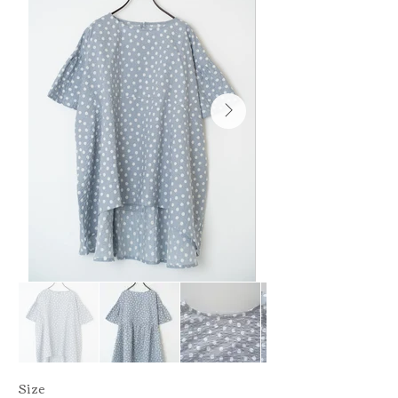
​Size