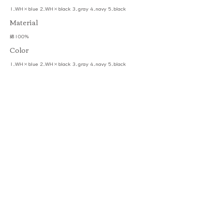
1.WH×blue 2.WH×black 3.gray 4.navy 5.black
​Material
綿100%
Color
1.WH×blue 2.WH×black 3.gray 4.navy 5.black