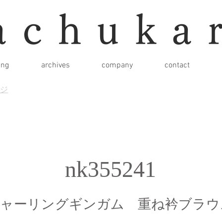
achuka
ing
archives
company
contact
ージ
nk355241
ャーリングギンガム 重ね衿ブラウ