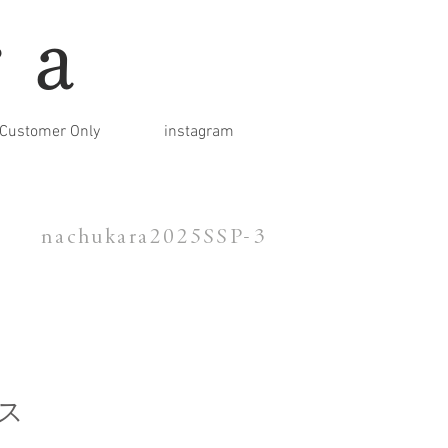
ra
Customer Only
instagram
nachukara2025SSP-3
ス