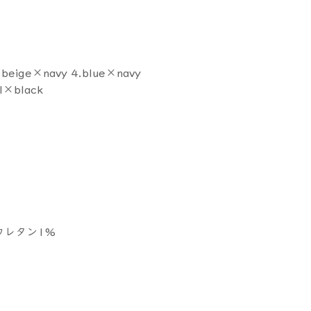
3.beige×navy 4.blue×navy
al×black
ウレタン1%