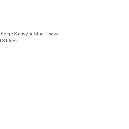
3.beige×navy 4.blue×navy
al×black