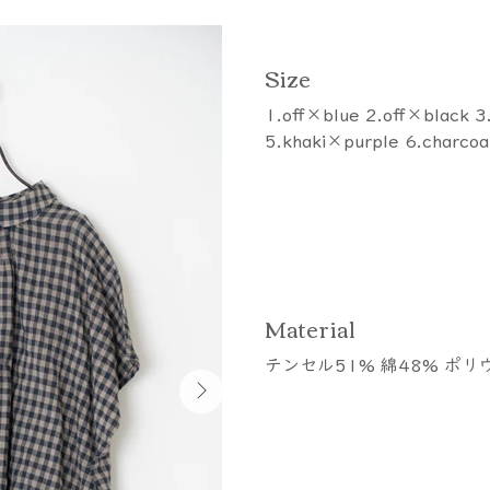
​Size
1.off×blue 2.off×black 
5.khaki×purple 6.charco
​Material
テンセル51% 綿48% ポリ