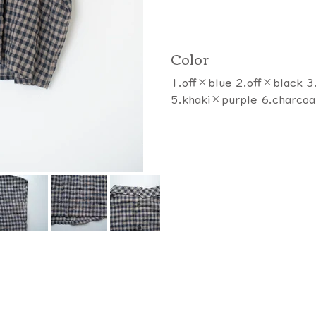
Color
1.off×blue 2.off×black 
5.khaki×purple 6.charco