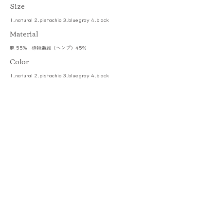
​Size
1.natural 2.pistachio 3.bluegray 4.black
​Material
麻 55% 植物繊維（ヘンプ）45%
Color
1.natural 2.pistachio 3.bluegray 4.black