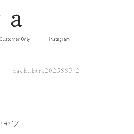
ra
Customer Only
instagram
nachukara2025SSP-2
シャツ