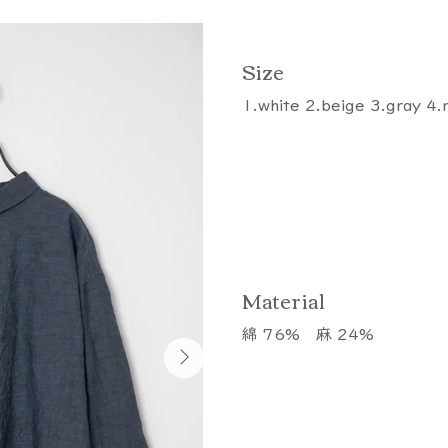
​Size
1.white 2.beige 3.gray 4.
​Material
綿 76% 麻 24%